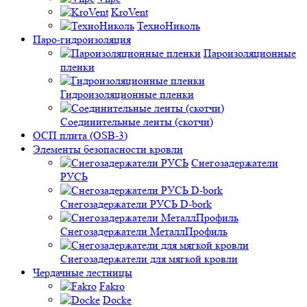
KroVent
ТехноНиколь
Паро-гидроизоляция
Пароизоляционные
пленки
Гидроизоляционные пленки
Соединительные ленты (скотчи)
ОСП плита (OSB-3)
Элементы безопасности кровли
Снегозадержатели
РУСЬ
Снегозадержатели РУСЬ D-bork
Снегозадержатели МеталлПрофиль
Снегозадержатели для мягкой кровли
Чердачные лестницы
Fakro
Docke