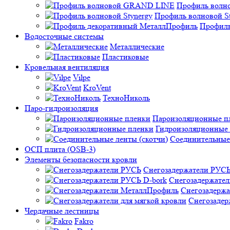
Профиль вол
Профиль волновой St
Профиль
Водосточные системы
Металлические
Пластиковые
Кровельная вентиляция
Vilpe
KroVent
ТехноНиколь
Паро-гидроизоляция
Пароизоляционные п
Гидроизоляционные
Соединительные 
ОСП плита (OSB-3)
Элементы безопасности кровли
Снегозадержатели РУС
Снегозадержател
Снегозадерж
Снегозадер
Чердачные лестницы
Fakro