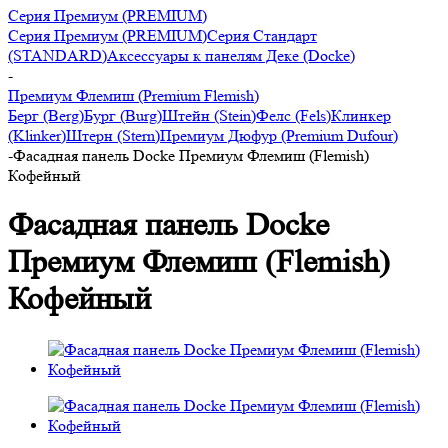
Серия Премиум (PREMIUM)
Серия Премиум (PREMIUM)
Серия Стандарт
(STANDARD)
Аксессуары к панелям Деке (Docke)
-
Премиум Флемиш (Premium Flemish)
Берг (Berg)
Бург (Burg)
Штейн (Stein)
Фелс (Fels)
Клинкер
(Klinker)
Штерн (Stern)
Премиум Дюфур (Premium Dufour)
-
Фасадная панель Docke Премиум Флемиш (Flemish)
Кофейный
Фасадная панель Docke
Премиум Флемиш (Flemish)
Кофейный