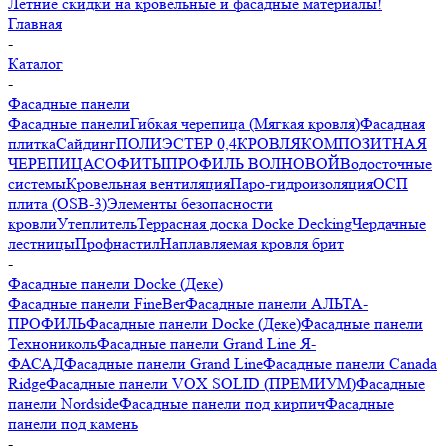
Летние скидки на кровельные и фасадные материалы!
Главная
-
Каталог
-
Фасадные панели
Фасадные панели
Гибкая черепица (Мягкая кровля)
Фасадная
плитка
Сайдинг
ПОЛИЭСТЕР 0,4
КРОВЛЯ
КОМПОЗИТНАЯ
ЧЕРЕПИЦА
СОФИТЫ
ПРОФИЛЬ ВОЛНОВОЙ
Водосточные
системы
Кровельная вентиляция
Паро-гидроизоляция
ОСП
плита (OSB-3)
Элементы безопасности
кровли
Утеплитель
Террасная доска Docke Decking
Чердачные
лестницы
Профнастил
Наплавляемая кровля брит
-
Фасадные панели Docke (Деке)
Фасадные панели FineBer
Фасадные панели АЛЬТА-
ПРОФИЛЬ
Фасадные панели Docke (Деке)
Фасадные панели
Технониколь
Фасадные панели Grand Line Я-
ФАСАД
Фасадные панели Grand Line
Фасадные панели Canada
Ridge
Фасадные панели VOX SOLID (ПРЕМИУМ)
Фасадные
панели Nordside
Фасадные панели под кирпич
Фасадные
панели под камень
-