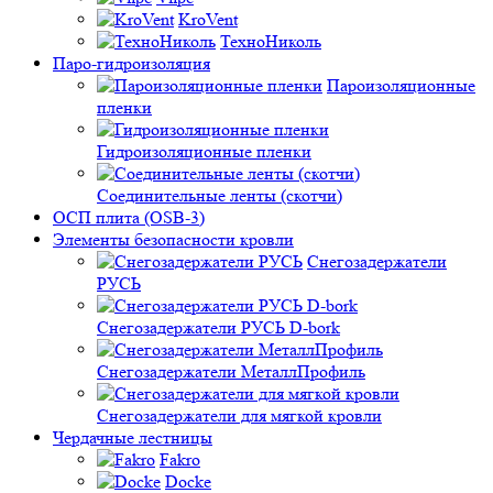
KroVent
ТехноНиколь
Паро-гидроизоляция
Пароизоляционные
пленки
Гидроизоляционные пленки
Соединительные ленты (скотчи)
ОСП плита (OSB-3)
Элементы безопасности кровли
Снегозадержатели
РУСЬ
Снегозадержатели РУСЬ D-bork
Снегозадержатели МеталлПрофиль
Снегозадержатели для мягкой кровли
Чердачные лестницы
Fakro
Docke