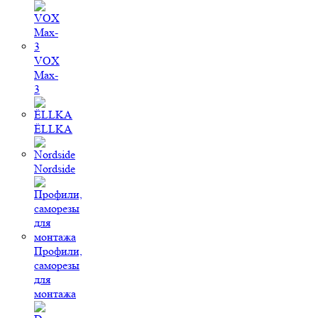
VOX
Max-
3
ЁLLKA
Nordside
Профили,
саморезы
для
монтажа