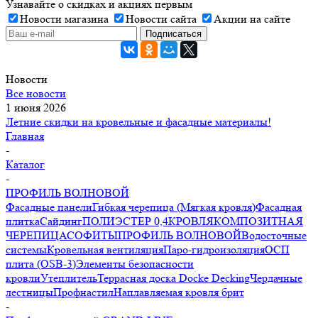
Узнавайте о скидках и акциях первым
Новости магазина
Новости сайта
Акции на сайте
Новости
Все новости
1 июня 2026
Летние скидки на кровельные и фасадные материалы!
Главная
-
Каталог
-
ПРОФИЛЬ ВОЛНОВОЙ
Фасадные панели
Гибкая черепица (Мягкая кровля)
Фасадная
плитка
Сайдинг
ПОЛИЭСТЕР 0,4
КРОВЛЯ
КОМПОЗИТНАЯ
ЧЕРЕПИЦА
СОФИТЫ
ПРОФИЛЬ ВОЛНОВОЙ
Водосточные
системы
Кровельная вентиляция
Паро-гидроизоляция
ОСП
плита (OSB-3)
Элементы безопасности
кровли
Утеплитель
Террасная доска Docke Decking
Чердачные
лестницы
Профнастил
Наплавляемая кровля брит
-