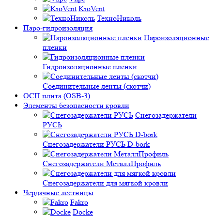
KroVent
ТехноНиколь
Паро-гидроизоляция
Пароизоляционные
пленки
Гидроизоляционные пленки
Соединительные ленты (скотчи)
ОСП плита (OSB-3)
Элементы безопасности кровли
Снегозадержатели
РУСЬ
Снегозадержатели РУСЬ D-bork
Снегозадержатели МеталлПрофиль
Снегозадержатели для мягкой кровли
Чердачные лестницы
Fakro
Docke