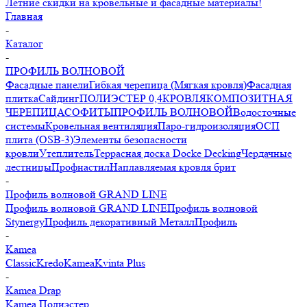
Летние скидки на кровельные и фасадные материалы!
Главная
-
Каталог
-
ПРОФИЛЬ ВОЛНОВОЙ
Фасадные панели
Гибкая черепица (Мягкая кровля)
Фасадная
плитка
Сайдинг
ПОЛИЭСТЕР 0,4
КРОВЛЯ
КОМПОЗИТНАЯ
ЧЕРЕПИЦА
СОФИТЫ
ПРОФИЛЬ ВОЛНОВОЙ
Водосточные
системы
Кровельная вентиляция
Паро-гидроизоляция
ОСП
плита (OSB-3)
Элементы безопасности
кровли
Утеплитель
Террасная доска Docke Decking
Чердачные
лестницы
Профнастил
Наплавляемая кровля брит
-
Профиль волновой GRAND LINE
Профиль волновой GRAND LINE
Профиль волновой
Stynergy
Профиль декоративный МеталлПрофиль
-
Kamea
Classic
Kredo
Kamea
Kvinta Plus
-
Kamea Drap
Kamea Полиэстер