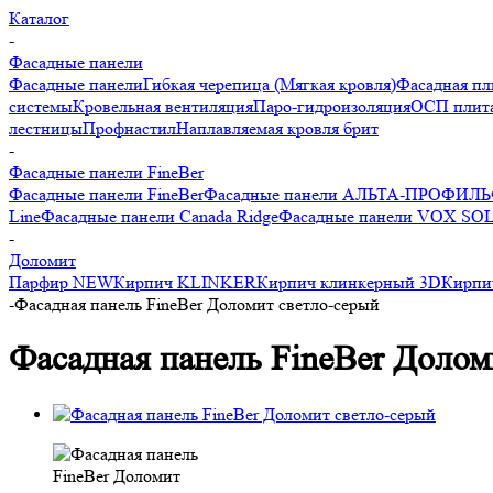
Каталог
-
Фасадные панели
Фасадные панели
Гибкая черепица (Мягкая кровля)
Фасадная пл
системы
Кровельная вентиляция
Паро-гидроизоляция
ОСП плита
лестницы
Профнастил
Наплавляемая кровля брит
-
Фасадные панели FineBer
Фасадные панели FineBer
Фасадные панели АЛЬТА-ПРОФИЛЬ
Line
Фасадные панели Canada Ridge
Фасадные панели VOX SO
-
Доломит
Парфир NEW
Кирпич KLINKER
Кирпич клинкерный 3D
Кирпи
-
Фасадная панель FineBer Доломит светло-серый
Фасадная панель FineBer Долом