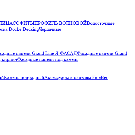
ПИЦА
СОФИТЫ
ПРОФИЛЬ ВОЛНОВОЙ
Водосточные
оска Docke Decking
Чердачные
садные панели Grand Line Я-ФАСАД
Фасадные панели Grand
д кирпич
Фасадные панели под камень
ый
Камень природный
Аксессуары к панелям FineBer