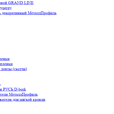
новой GRAND LINE
ynergy
 декоративный МеталлПрофиль
ленки
 пленки
ленты (скотчи)
Ь
и РУСЬ D-bork
атели МеталлПрофиль
жатели для мягкой кровли