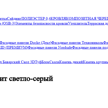
итка
Сайдинг
ПОЛИЭСТЕР 0,4
КРОВЛЯ
КОМПОЗИТНАЯ ЧЕРЕ
 (OSB-3)
Элементы безопасности кровли
Утеплитель
Террасная д
Фасадные панели Docke (Деке)
Фасадные панели Технониколь
Фа
LID (ПРЕМИУМ)
Фасадные панели Nordside
Фасадные панели по
ч Баварский
Скол 3D
Туф
Блок
Скала
Камень дикий
Камень крупн
ит светло-серый