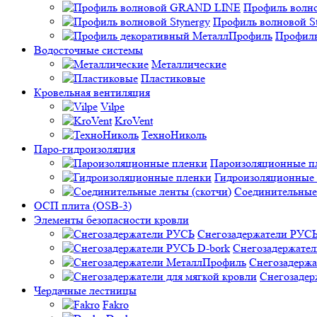
Профиль вол
Профиль волновой St
Профиль
Водосточные системы
Металлические
Пластиковые
Кровельная вентиляция
Vilpe
KroVent
ТехноНиколь
Паро-гидроизоляция
Пароизоляционные п
Гидроизоляционные
Соединительные 
ОСП плита (OSB-3)
Элементы безопасности кровли
Снегозадержатели РУС
Снегозадержател
Снегозадерж
Снегозадер
Чердачные лестницы
Fakro