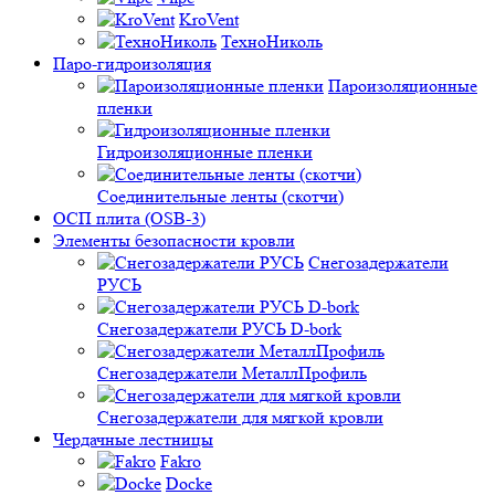
KroVent
ТехноНиколь
Паро-гидроизоляция
Пароизоляционные
пленки
Гидроизоляционные пленки
Соединительные ленты (скотчи)
ОСП плита (OSB-3)
Элементы безопасности кровли
Снегозадержатели
РУСЬ
Снегозадержатели РУСЬ D-bork
Снегозадержатели МеталлПрофиль
Снегозадержатели для мягкой кровли
Чердачные лестницы
Fakro
Docke