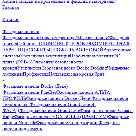
Летние скидки на кровельные и фасадные материалы!
Главная
-
Каталог
-
Фасадные панели
Фасадные панели
Гибкая черепица (Мягкая кровля)
Фасадная
плитка
Сайдинг
ПОЛИЭСТЕР 0,4
КРОВЛЯ
КОМПОЗИТНАЯ
ЧЕРЕПИЦА
СОФИТЫ
ПРОФИЛЬ ВОЛНОВОЙ
Водосточные
системы
Кровельная вентиляция
Паро-гидроизоляция
ОСП
плита (OSB-3)
Элементы безопасности
кровли
Утеплитель
Террасная доска Docke Decking
Чердачные
лестницы
Профнастил
Наплавляемая кровля брит
-
Фасадные панели Docke (Деке)
Фасадные панели FineBer
Фасадные панели АЛЬТА-
ПРОФИЛЬ
Фасадные панели Docke (Деке)
Фасадные панели
Технониколь
Фасадные панели Grand Line Я-
ФАСАД
Фасадные панели Grand Line
Фасадные панели Canada
Ridge
Фасадные панели VOX SOLID (ПРЕМИУМ)
Фасадные
панели Nordside
Фасадные панели под кирпич
Фасадные
панели под камень
-